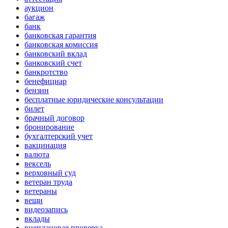
аукцион
багаж
банк
банковская гарантия
банковская комиссия
банковский вклад
банковский счет
банкротство
бенефициар
бензин
бесплатные юридические консультации
билет
брачный договор
бронирование
бухгалтерский учет
вакцинация
валюта
вексель
верховный суд
ветеран труда
ветераны
вещи
видеозапись
вклады
внеплановая проверка