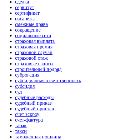
сделка
сервитут
сертификат
сигареты
смежные права
сокращение
социальные сети
страховая выплата
страховая премия
страховой случай
страховой стаж
страховые взносы
строительный подряд
суброгация
субсидиарная ответственность
субсидия
суд
судебные расходы
судебный приказ
судебный пристав
счет эскроу
счет-фактура
табак
такси
таможенная пошлина