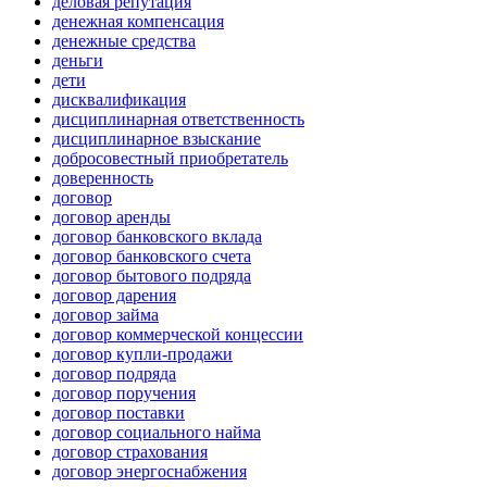
деловая репутация
денежная компенсация
денежные средства
деньги
дети
дисквалификация
дисциплинарная ответственность
дисциплинарное взыскание
добросовестный приобретатель
доверенность
договор
договор аренды
договор банковского вклада
договор банковского счета
договор бытового подряда
договор дарения
договор займа
договор коммерческой концессии
договор купли-продажи
договор подряда
договор поручения
договор поставки
договор социального найма
договор страхования
договор энергоснабжения