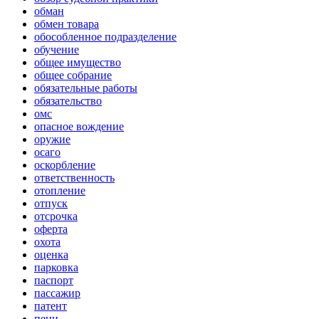
обман
обмен товара
обособленное подразделение
обучение
общее имущество
общее собрание
обязательные работы
обязательство
омс
опасное вождение
оружие
осаго
оскорбление
ответственность
отопление
отпуск
отсрочка
оферта
охота
оценка
парковка
паспорт
пассажир
патент
пени