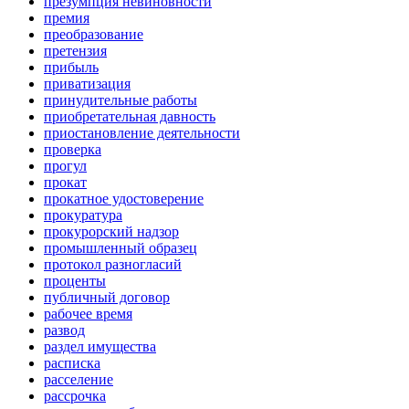
презумпция невиновности
премия
преобразование
претензия
прибыль
приватизация
принудительные работы
приобретательная давность
приостановление деятельности
проверка
прогул
прокат
прокатное удостоверение
прокуратура
прокурорский надзор
промышленный образец
протокол разногласий
проценты
публичный договор
рабочее время
развод
раздел имущества
расписка
расселение
рассрочка