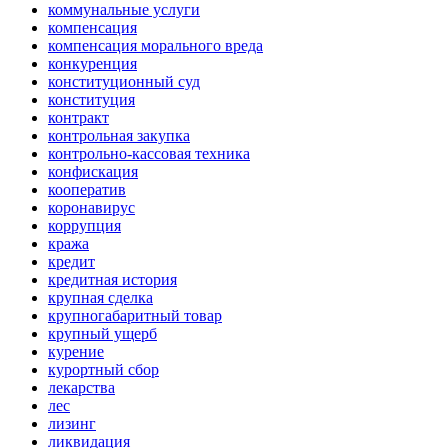
коммунальные услуги
компенсация
компенсация морального вреда
конкуренция
конституционный суд
конституция
контракт
контрольная закупка
контрольно-кассовая техника
конфискация
кооператив
коронавирус
коррупция
кража
кредит
кредитная история
крупная сделка
крупногабаритный товар
крупный ущерб
курение
курортный сбор
лекарства
лес
лизинг
ликвидация