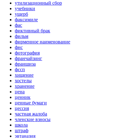
утилизационный сбор
учебники
ущерб
факсимиле
фас
фиктивный брак
фильм
фирменное наименование
фнс
фотография
франчайзинг
франшиза
фссп
хищение
хостелы
хранение
цена
ценник
ценные бумаги
цессия
частная жалоба
членские взносы
школа
штраф
эвтаназия