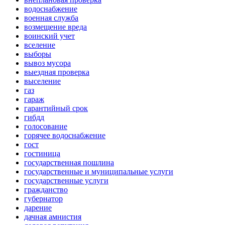
водоснабжение
военная служба
возмещение вреда
воинский учет
вселение
выборы
вывоз мусора
выездная проверка
выселение
газ
гараж
гарантийный срок
гибдд
голосование
горячее водоснабжение
гост
гостиница
государственная пошлина
государственные и муниципальные услуги
государственные услуги
гражданство
губернатор
дарение
дачная амнистия