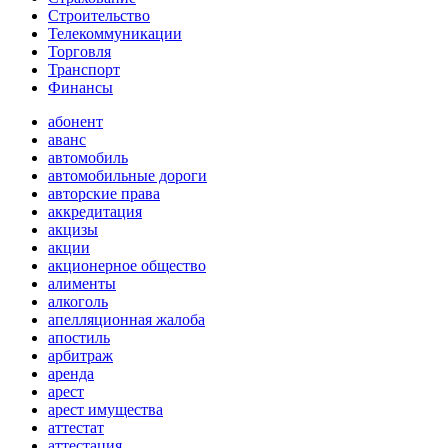
Строительство
Телекоммуникации
Торговля
Транспорт
Финансы
абонент
аванс
автомобиль
автомобильные дороги
авторские права
аккредитация
акцизы
акции
акционерное общество
алименты
алкоголь
апелляционная жалоба
апостиль
арбитраж
аренда
арест
арест имущества
аттестат
аттестация