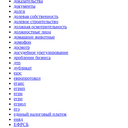
доказательства
документы
долги
долевая собственность
долевое строительство
должная осмотрительность
должностные лица
домашние животные
домофон
досмотр
досудебное урегулирование
дробление бизнеса
дтп
дубликат
еаэс
европротокол
егаис
егрип
егрн
егрп
егрюл
егэ
единый налоговый платеж
енвд
ЕФРСБ