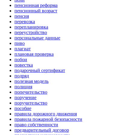
пенсионная реформа
пенсионный возраст
пенсия
перевозка
перепланировка
переустройство
персональные данные
пиво
плагиат
плановая проверка
побои
повестка
подарочный сертификат
подряд
полезная модель
полиция
попечительство
поручение
поручительство
пособие
правила дорожного движения
правила пожарной безопасности
право собственности
предварительный договор