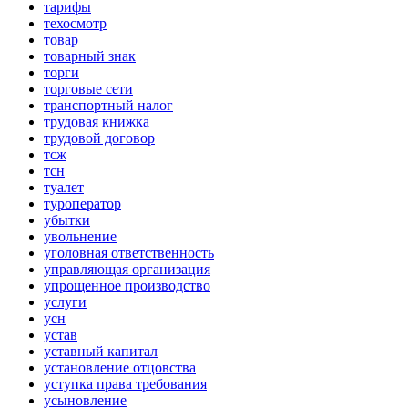
тарифы
техосмотр
товар
товарный знак
торги
торговые сети
транспортный налог
трудовая книжка
трудовой договор
тсж
тсн
туалет
туроператор
убытки
увольнение
уголовная ответственность
управляющая организация
упрощенное производство
услуги
усн
устав
уставный капитал
установление отцовства
уступка права требования
усыновление