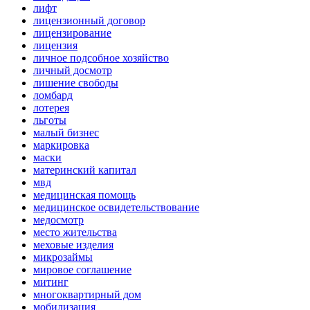
лифт
лицензионный договор
лицензирование
лицензия
личное подсобное хозяйство
личный досмотр
лишение свободы
ломбард
лотерея
льготы
малый бизнес
маркировка
маски
материнский капитал
мвд
медицинская помощь
медицинское освидетельствование
медосмотр
место жительства
меховые изделия
микрозаймы
мировое соглашение
митинг
многоквартирный дом
мобилизация