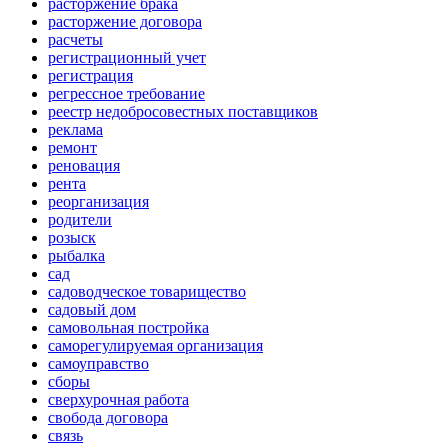
расторжение брака
расторжение договора
расчеты
регистрационный учет
регистрация
регрессное требование
реестр недобросовестных поставщиков
реклама
ремонт
реновация
рента
реорганизация
родители
розыск
рыбалка
сад
садоводческое товарищество
садовый дом
самовольная постройка
саморегулируемая организация
самоуправство
сборы
сверхурочная работа
свобода договора
связь