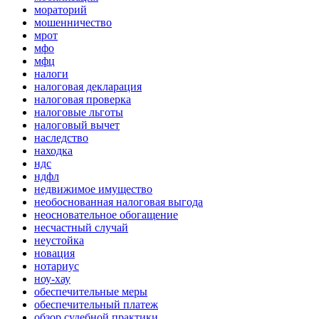
мораторий
мошенничество
мрот
мфо
мфц
налоги
налоговая декларация
налоговая проверка
налоговые льготы
налоговый вычет
наследство
находка
ндс
ндфл
недвижимое имущество
необоснованная налоговая выгода
неосновательное обогащение
несчастный случай
неустойка
новация
нотариус
ноу-хау
обеспечительные меры
обеспечительный платеж
обзор судебной практики