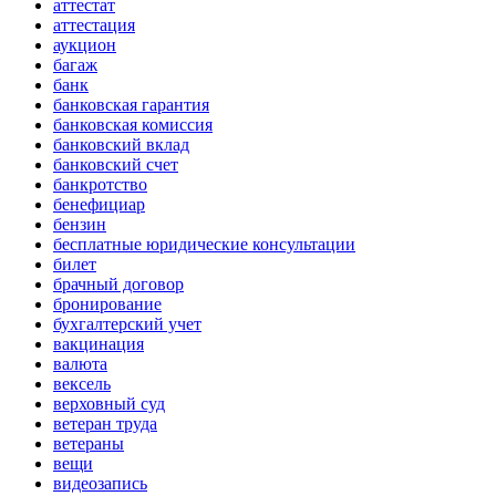
аттестат
аттестация
аукцион
багаж
банк
банковская гарантия
банковская комиссия
банковский вклад
банковский счет
банкротство
бенефициар
бензин
бесплатные юридические консультации
билет
брачный договор
бронирование
бухгалтерский учет
вакцинация
валюта
вексель
верховный суд
ветеран труда
ветераны
вещи
видеозапись