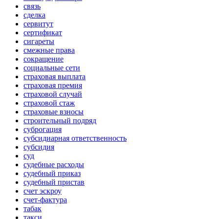
связь
сделка
сервитут
сертификат
сигареты
смежные права
сокращение
социальные сети
страховая выплата
страховая премия
страховой случай
страховой стаж
страховые взносы
строительный подряд
суброгация
субсидиарная ответственность
субсидия
суд
судебные расходы
судебный приказ
судебный пристав
счет эскроу
счет-фактура
табак
такси