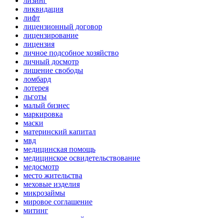
лизинг
ликвидация
лифт
лицензионный договор
лицензирование
лицензия
личное подсобное хозяйство
личный досмотр
лишение свободы
ломбард
лотерея
льготы
малый бизнес
маркировка
маски
материнский капитал
мвд
медицинская помощь
медицинское освидетельствование
медосмотр
место жительства
меховые изделия
микрозаймы
мировое соглашение
митинг