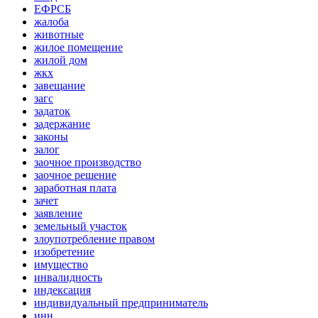
ЕФРСБ
жалоба
животные
жилое помещение
жилой дом
жкх
завещание
загс
задаток
задержание
законы
залог
заочное производство
заочное решение
заработная плата
зачет
заявление
земельный участок
злоупотребление правом
изобретение
имущество
инвалидность
индексация
индивидуальный предприниматель
инн