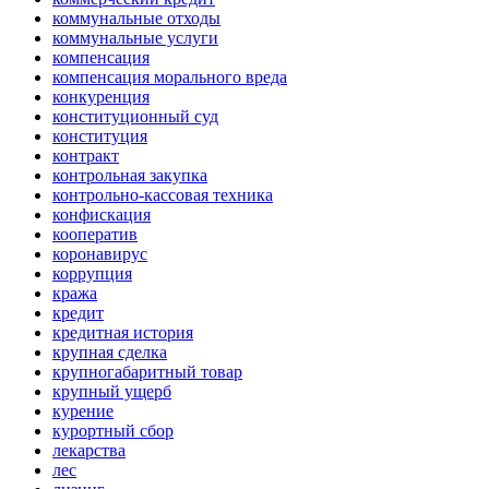
коммунальные отходы
коммунальные услуги
компенсация
компенсация морального вреда
конкуренция
конституционный суд
конституция
контракт
контрольная закупка
контрольно-кассовая техника
конфискация
кооператив
коронавирус
коррупция
кража
кредит
кредитная история
крупная сделка
крупногабаритный товар
крупный ущерб
курение
курортный сбор
лекарства
лес