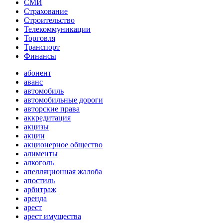
СМИ
Страхование
Строительство
Телекоммуникации
Торговля
Транспорт
Финансы
абонент
аванс
автомобиль
автомобильные дороги
авторские права
аккредитация
акцизы
акции
акционерное общество
алименты
алкоголь
апелляционная жалоба
апостиль
арбитраж
аренда
арест
арест имущества