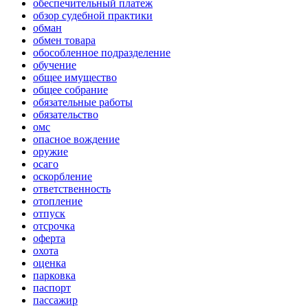
обеспечительный платеж
обзор судебной практики
обман
обмен товара
обособленное подразделение
обучение
общее имущество
общее собрание
обязательные работы
обязательство
омс
опасное вождение
оружие
осаго
оскорбление
ответственность
отопление
отпуск
отсрочка
оферта
охота
оценка
парковка
паспорт
пассажир