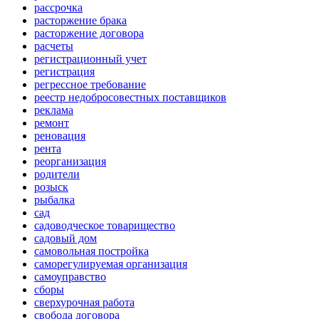
рассрочка
расторжение брака
расторжение договора
расчеты
регистрационный учет
регистрация
регрессное требование
реестр недобросовестных поставщиков
реклама
ремонт
реновация
рента
реорганизация
родители
розыск
рыбалка
сад
садоводческое товарищество
садовый дом
самовольная постройка
саморегулируемая организация
самоуправство
сборы
сверхурочная работа
свобода договора