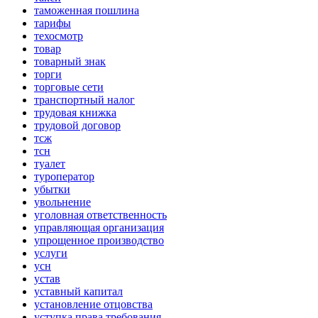
таможенная пошлина
тарифы
техосмотр
товар
товарный знак
торги
торговые сети
транспортный налог
трудовая книжка
трудовой договор
тсж
тсн
туалет
туроператор
убытки
увольнение
уголовная ответственность
управляющая организация
упрощенное производство
услуги
усн
устав
уставный капитал
установление отцовства
уступка права требования