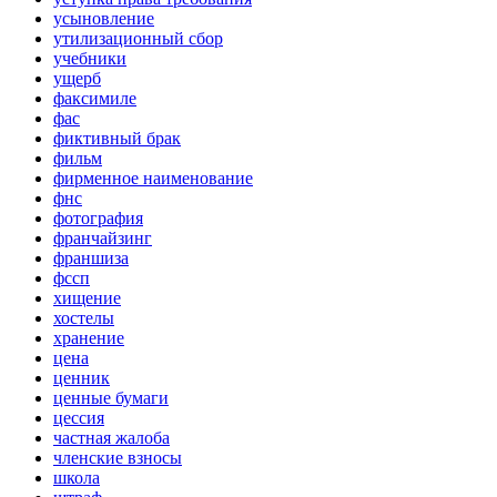
усыновление
утилизационный сбор
учебники
ущерб
факсимиле
фас
фиктивный брак
фильм
фирменное наименование
фнс
фотография
франчайзинг
франшиза
фссп
хищение
хостелы
хранение
цена
ценник
ценные бумаги
цессия
частная жалоба
членские взносы
школа