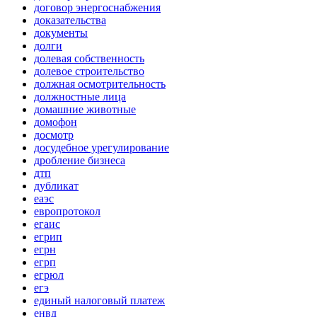
договор энергоснабжения
доказательства
документы
долги
долевая собственность
долевое строительство
должная осмотрительность
должностные лица
домашние животные
домофон
досмотр
досудебное урегулирование
дробление бизнеса
дтп
дубликат
еаэс
европротокол
егаис
егрип
егрн
егрп
егрюл
егэ
единый налоговый платеж
енвд