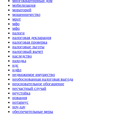
многоквартирный дом
мобилизация
мораторий
мошенничество
мрот
мфо
мфц
налоги
налоговая декларация
налоговая проверка
налоговые льготы
налоговый вычет
наследство
находка
ндс
ндфл
недвижимое имущество
необоснованная налоговая выгода
неосновательное обогащение
несчастный случай
неустойка
новация
нотариус
ноу-хау
обеспечительные меры