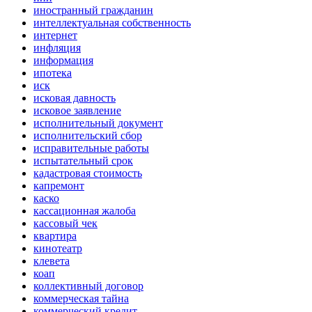
иностранный гражданин
интеллектуальная собственность
интернет
инфляция
информация
ипотека
иск
исковая давность
исковое заявление
исполнительный документ
исполнительский сбор
исправительные работы
испытательный срок
кадастровая стоимость
капремонт
каско
кассационная жалоба
кассовый чек
квартира
кинотеатр
клевета
коап
коллективный договор
коммерческая тайна
коммерческий кредит