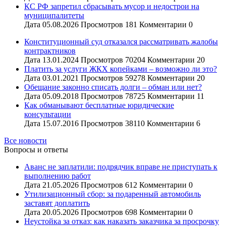
КС РФ запретил сбрасывать мусор и недострои на
муниципалитеты
Дата
05.08.2026
Просмотров
181
Комментарии
0
Конституционный суд отказался рассматривать жалобы
контрактников
Дата
13.01.2024
Просмотров
70204
Комментарии
20
Платить за услуги ЖКХ копейками – возможно ли это?
Дата
03.01.2021
Просмотров
59278
Комментарии
20
Обещание законно списать долги – обман или нет?
Дата
05.09.2018
Просмотров
78725
Комментарии
11
Как обманывают бесплатные юридические
консультации
Дата
15.07.2016
Просмотров
38110
Комментарии
6
Все новости
Вопросы и ответы
Аванс не заплатили: подрядчик вправе не приступать к
выполнению работ
Дата
21.05.2026
Просмотров
612
Комментарии
0
Утилизационный сбор: за подаренный автомобиль
заставят доплатить
Дата
20.05.2026
Просмотров
698
Комментарии
0
Неустойка за отказ: как наказать заказчика за просрочку