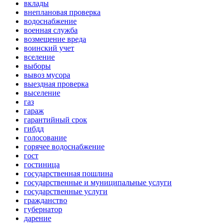
вклады
внеплановая проверка
водоснабжение
военная служба
возмещение вреда
воинский учет
вселение
выборы
вывоз мусора
выездная проверка
выселение
газ
гараж
гарантийный срок
гибдд
голосование
горячее водоснабжение
гост
гостиница
государственная пошлина
государственные и муниципальные услуги
государственные услуги
гражданство
губернатор
дарение