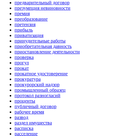
предварительный договор
презумпция невиновности
премия
преобразование
претензия
прибыль
приватизация
принудительные работы
приобретательная давность
приостановление деятельности
проверка
прогул
прокат
прокатное удостоверение
прокуратура
прокурорский надзор
промышленный образец
протокол разногласий
проценты
публичный договор
рабочее время
развод
раздел имущества
расписка
расселение