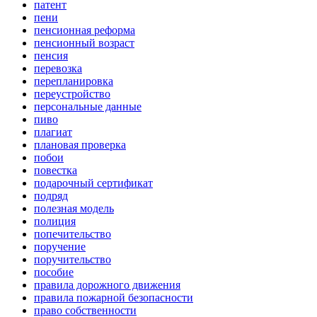
патент
пени
пенсионная реформа
пенсионный возраст
пенсия
перевозка
перепланировка
переустройство
персональные данные
пиво
плагиат
плановая проверка
побои
повестка
подарочный сертификат
подряд
полезная модель
полиция
попечительство
поручение
поручительство
пособие
правила дорожного движения
правила пожарной безопасности
право собственности