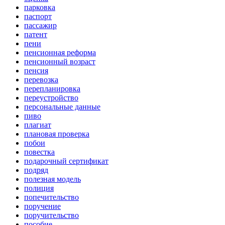
парковка
паспорт
пассажир
патент
пени
пенсионная реформа
пенсионный возраст
пенсия
перевозка
перепланировка
переустройство
персональные данные
пиво
плагиат
плановая проверка
побои
повестка
подарочный сертификат
подряд
полезная модель
полиция
попечительство
поручение
поручительство
пособие