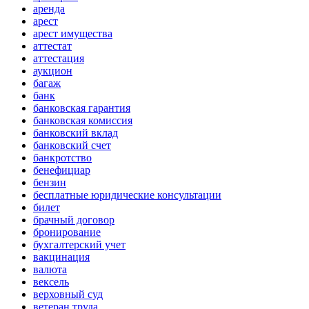
аренда
арест
арест имущества
аттестат
аттестация
аукцион
багаж
банк
банковская гарантия
банковская комиссия
банковский вклад
банковский счет
банкротство
бенефициар
бензин
бесплатные юридические консультации
билет
брачный договор
бронирование
бухгалтерский учет
вакцинация
валюта
вексель
верховный суд
ветеран труда