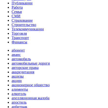
Публикации
Работа
Семья
СМИ
Страхование
Строительство
Телекоммуникации
Торговля
Транспорт
Финансы
абонент
аванс
автомобиль
автомобильные дороги
авторские права
аккредитация
акцизы
акции
акционерное общество
алименты
алкоголь
апелляционная жалоба
апостиль
арбитраж