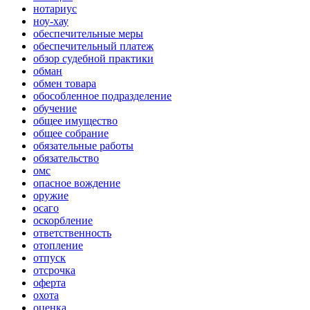
нотариус
ноу-хау
обеспечительные меры
обеспечительный платеж
обзор судебной практики
обман
обмен товара
обособленное подразделение
обучение
общее имущество
общее собрание
обязательные работы
обязательство
омс
опасное вождение
оружие
осаго
оскорбление
ответственность
отопление
отпуск
отсрочка
оферта
охота
оценка