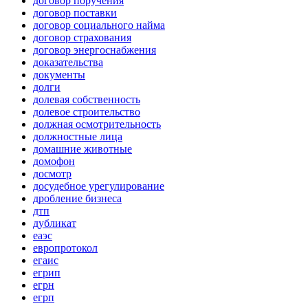
договор поручения
договор поставки
договор социального найма
договор страхования
договор энергоснабжения
доказательства
документы
долги
долевая собственность
долевое строительство
должная осмотрительность
должностные лица
домашние животные
домофон
досмотр
досудебное урегулирование
дробление бизнеса
дтп
дубликат
еаэс
европротокол
егаис
егрип
егрн
егрп