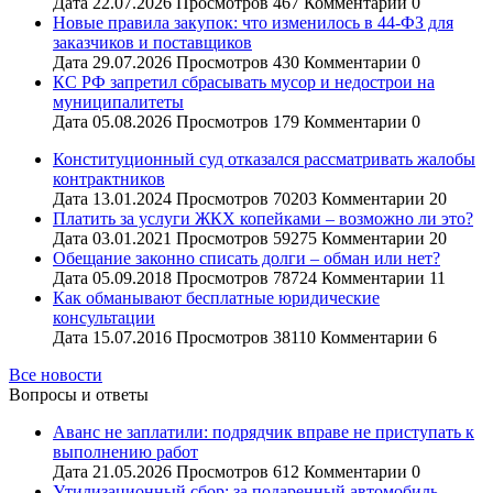
Дата
22.07.2026
Просмотров
467
Комментарии
0
Новые правила закупок: что изменилось в 44-ФЗ для
заказчиков и поставщиков
Дата
29.07.2026
Просмотров
430
Комментарии
0
КС РФ запретил сбрасывать мусор и недострои на
муниципалитеты
Дата
05.08.2026
Просмотров
179
Комментарии
0
Конституционный суд отказался рассматривать жалобы
контрактников
Дата
13.01.2024
Просмотров
70203
Комментарии
20
Платить за услуги ЖКХ копейками – возможно ли это?
Дата
03.01.2021
Просмотров
59275
Комментарии
20
Обещание законно списать долги – обман или нет?
Дата
05.09.2018
Просмотров
78724
Комментарии
11
Как обманывают бесплатные юридические
консультации
Дата
15.07.2016
Просмотров
38110
Комментарии
6
Все новости
Вопросы и ответы
Аванс не заплатили: подрядчик вправе не приступать к
выполнению работ
Дата
21.05.2026
Просмотров
612
Комментарии
0
Утилизационный сбор: за подаренный автомобиль