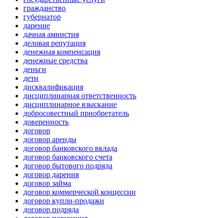
гражданство
губернатор
дарение
дачная амнистия
деловая репутация
денежная компенсация
денежные средства
деньги
дети
дисквалификация
дисциплинарная ответственность
дисциплинарное взыскание
добросовестный приобретатель
доверенность
договор
договор аренды
договор банковского вклада
договор банковского счета
договор бытового подряда
договор дарения
договор займа
договор коммерческой концессии
договор купли-продажи
договор подряда