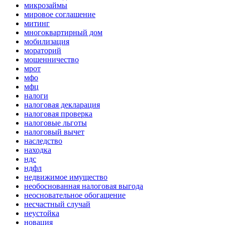
микрозаймы
мировое соглашение
митинг
многоквартирный дом
мобилизация
мораторий
мошенничество
мрот
мфо
мфц
налоги
налоговая декларация
налоговая проверка
налоговые льготы
налоговый вычет
наследство
находка
ндс
ндфл
недвижимое имущество
необоснованная налоговая выгода
неосновательное обогащение
несчастный случай
неустойка
новация