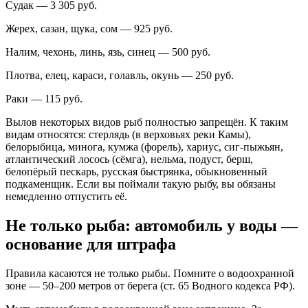
Судак — 3 305 руб.
Жерех, сазан, щука, сом — 925 руб.
Налим, чехонь, линь, язь, синец — 500 руб.
Плотва, елец, караси, голавль, окунь — 250 руб.
Раки — 115 руб.
Вылов некоторых видов рыб полностью запрещён. К таким
видам относятся: стерлядь (в верховьях реки Камы),
белорыбица, минога, кумжа (форель), хариус, сиг-пыжьян,
атлантический лосось (сёмга), нельма, подуст, берш,
белопёрый пескарь, русская быстрянка, обыкновенный
подкаменщик. Если вы поймали такую рыбу, вы обязаны
немедленно отпустить её.
Не только рыба: автомобиль у воды —
основание для штрафа
Правила касаются не только рыбы. Помните о водоохранной
зоне — 50–200 метров от берега (ст. 65 Водного кодекса РФ).