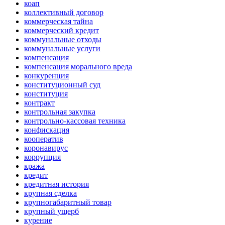
коап
коллективный договор
коммерческая тайна
коммерческий кредит
коммунальные отходы
коммунальные услуги
компенсация
компенсация морального вреда
конкуренция
конституционный суд
конституция
контракт
контрольная закупка
контрольно-кассовая техника
конфискация
кооператив
коронавирус
коррупция
кража
кредит
кредитная история
крупная сделка
крупногабаритный товар
крупный ущерб
курение