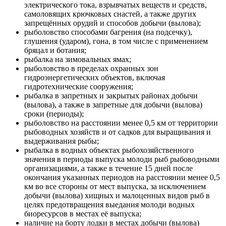
электрического тока, взрывчатых веществ и средств,
самоловящих крючковых снастей, а также других
запрещённых орудий и способов добычи (вылова);
рыболовство способами багрения (на подсечку),
глушения (ударом), гона, в том числе с применением
бряцал и ботания;
рыбалка на зимовальных ямах;
рыболовство в пределах охранных зон
гидроэнергетических объектов, включая
гидротехнические сооружения;
рыбалка в запретных и закрытых районах добычи
(вылова), а также в запретные для добычи (вылова)
сроки (периоды);
рыболовство на расстоянии менее 0,5 км от территории
рыбоводных хозяйств и от садков для выращивания и
выдерживания рыбы;
рыбалка в водных объектах рыбохозяйственного
значения в периоды выпуска молоди рыб рыбоводными
организациями, а также в течение 15 дней после
окончания указанных периодов на расстоянии менее 0,5
км во все стороны от мест выпуска, за исключением
добычи (вылова) хищных и малоценных видов рыб в
целях предотвращения выедания молоди водных
биоресурсов в местах её выпуска;
наличие на борту лодки в местах добычи (вылова)