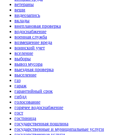
ветераны
вещи
видеозапись
вклады
внеплановая проверка
водоснабжение
военная служба
возмещение вреда
воинский учет
вселение
выборы
вывоз мусора
выездная проверка
выселение
газ
гараж
гарантийный срок
гибдд
голосование
горячее водоснабжение
гост
гостиница
государственная пошлина
государственные и муниципальные услуги
государственные услуги