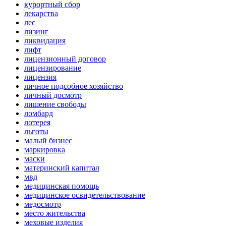
курортный сбор
лекарства
лес
лизинг
ликвидация
лифт
лицензионный договор
лицензирование
лицензия
личное подсобное хозяйство
личный досмотр
лишение свободы
ломбард
лотерея
льготы
малый бизнес
маркировка
маски
материнский капитал
мвд
медицинская помощь
медицинское освидетельствование
медосмотр
место жительства
меховые изделия