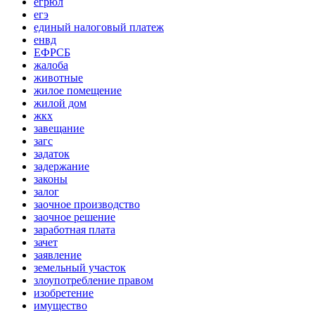
егрюл
егэ
единый налоговый платеж
енвд
ЕФРСБ
жалоба
животные
жилое помещение
жилой дом
жкх
завещание
загс
задаток
задержание
законы
залог
заочное производство
заочное решение
заработная плата
зачет
заявление
земельный участок
злоупотребление правом
изобретение
имущество