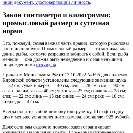
иной документ, удостоверяющий личность
.
Закон сантиметра и килограмма:
промысловый размер и суточная
норма
Это, пожалуй, самая важная часть правил, которую рыболовы
часто игнорируют. Промысловый размер — это минимальная
длина рыбы, которую разрешено забирать с собой. Если рыба
меньше — она должна быть немедленно и с наименьшими
повреждениями
отпущена
.
Приказом Минсельхоза РФ от 13.10.2022 № 695 для водоемов
Кировской области установлены следующие значения: щука
— 32 см; судак и жерех — 40 см; лещ — 28 см; сом — 90 см;
сазан, налим, язь — 40 см; чехонь — 25 см; голавль — 28 см;
елец — 22 см; линь — 15 см; синец — 24 см; раки — 10 см;
стерлядь — 42 см.
Всегда носите с собой линейку или рулетку. Штраф за одну
щуку, меньше установленного размера, составляет 925 рублей.
Даже если вам сказочно повезло, закон ограничивает
количество выловленной рыбы. Суммарная суточная норма