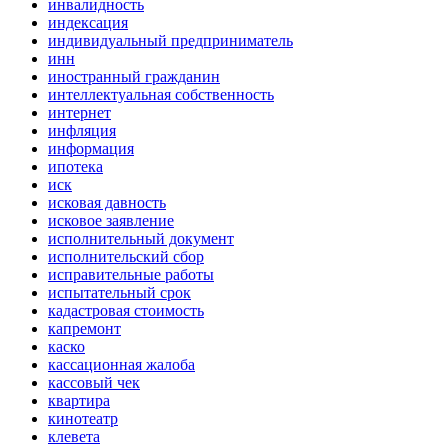
инвалидность
индексация
индивидуальный предприниматель
инн
иностранный гражданин
интеллектуальная собственность
интернет
инфляция
информация
ипотека
иск
исковая давность
исковое заявление
исполнительный документ
исполнительский сбор
исправительные работы
испытательный срок
кадастровая стоимость
капремонт
каско
кассационная жалоба
кассовый чек
квартира
кинотеатр
клевета