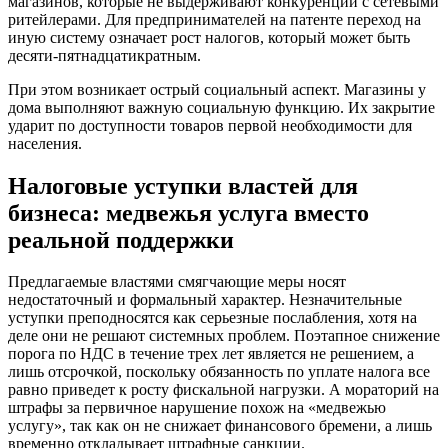
магазинов, которые не выдерживают конкуренции с сетевыми
ритейлерами. Для предпринимателей на патенте переход на
иную систему означает рост налогов, который может быть
десяти-пятнадцатикратным.
При этом возникает острый социальный аспект. Магазины у
дома выполняют важную социальную функцию. Их закрытие
ударит по доступности товаров первой необходимости для
населения.
Налоговые уступки властей для
бизнеса: медвежья услуга вместо
реальной поддержки
Предлагаемые властями смягчающие меры носят
недостаточный и формальный характер. Незначительные
уступки преподносятся как серьезные послабления, хотя на
деле они не решают системных проблем. Поэтапное снижение
порога по НДС в течение трех лет является не решением, а
лишь отсрочкой, поскольку обязанность по уплате налога все
равно приведет к росту фискальной нагрузки. А мораторий на
штрафы за первичное нарушение похож на «медвежью
услугу», так как он не снижает финансового бремени, а лишь
временно откладывает штрафные санкции.