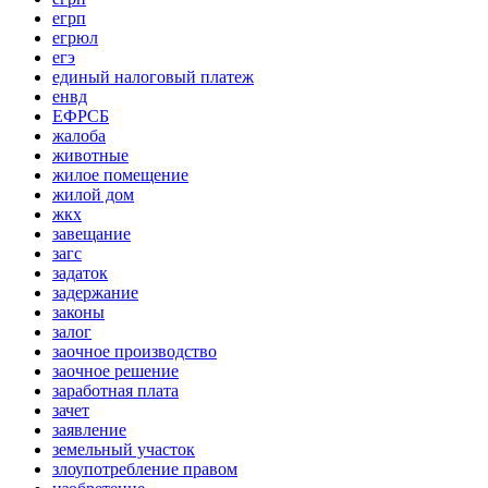
егрп
егрюл
егэ
единый налоговый платеж
енвд
ЕФРСБ
жалоба
животные
жилое помещение
жилой дом
жкх
завещание
загс
задаток
задержание
законы
залог
заочное производство
заочное решение
заработная плата
зачет
заявление
земельный участок
злоупотребление правом