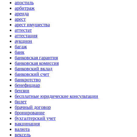
апостиль
арбитраж
аренда
арест
арест имущества
аттестат
аттестация
аукцион
багаж
банк
банковская гарантия
банковская комиссия
банковский вклад
банковский счет
банкротство
бенефициар
бензин
бесплатные юридические консультации
билет
брачный договор
бронирование
бухгалтерский учет
вакцинация
валюта
вексель