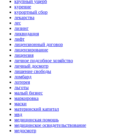
крупный ущерб
курение
курортный сбор
лекарства
лес
лизинг
ликвидация
лифт
лицензионный договор
лицензирование
лицензия
личное подсобное хозяйство
личный досмотр
лишение свободы
ломбард
лотерея
льготы
малый бизнес
маркировка
маски
материнский капитал
мвд
медицинская помощь
медицинское освидетельствование
медосмотр