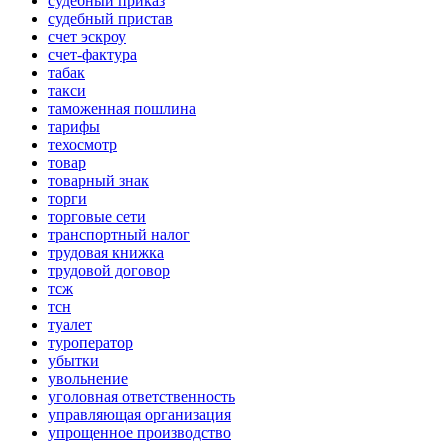
судебный приказ
судебный пристав
счет эскроу
счет-фактура
табак
такси
таможенная пошлина
тарифы
техосмотр
товар
товарный знак
торги
торговые сети
транспортный налог
трудовая книжка
трудовой договор
тсж
тсн
туалет
туроператор
убытки
увольнение
уголовная ответственность
управляющая организация
упрощенное производство