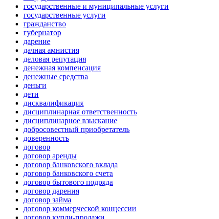
государственные и муниципальные услуги
государственные услуги
гражданство
губернатор
дарение
дачная амнистия
деловая репутация
денежная компенсация
денежные средства
деньги
дети
дисквалификация
дисциплинарная ответственность
дисциплинарное взыскание
добросовестный приобретатель
доверенность
договор
договор аренды
договор банковского вклада
договор банковского счета
договор бытового подряда
договор дарения
договор займа
договор коммерческой концессии
договор купли-продажи