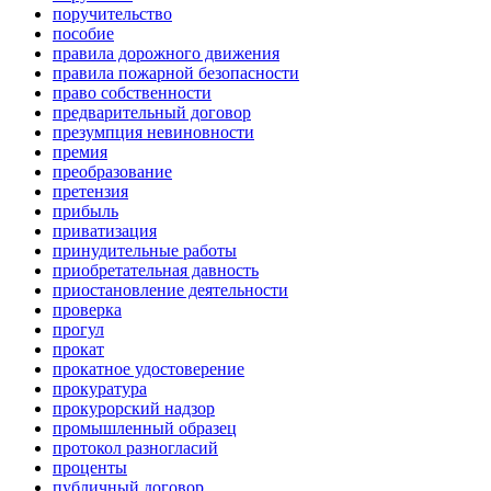
поручительство
пособие
правила дорожного движения
правила пожарной безопасности
право собственности
предварительный договор
презумпция невиновности
премия
преобразование
претензия
прибыль
приватизация
принудительные работы
приобретательная давность
приостановление деятельности
проверка
прогул
прокат
прокатное удостоверение
прокуратура
прокурорский надзор
промышленный образец
протокол разногласий
проценты
публичный договор