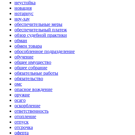
неустойка
новация
нотариус
ноу-хау
обеспечительные меры
обеспечительный платеж
обзор судебной практики
обман
обмен товара
обособленное подразделение
обучение
общее имущество
общее собрание
обязательные работы
обязательство
омс
опасное вождение
оружие
осаго
оскорбление
ответственность
отопление
отпуск
отсрочка
оферта