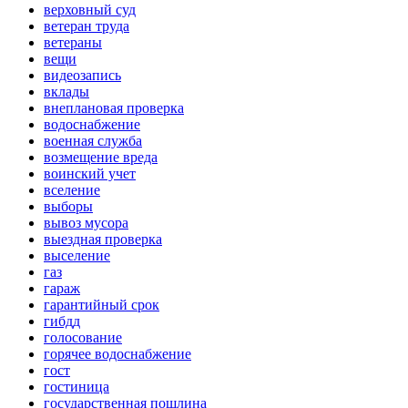
верховный суд
ветеран труда
ветераны
вещи
видеозапись
вклады
внеплановая проверка
водоснабжение
военная служба
возмещение вреда
воинский учет
вселение
выборы
вывоз мусора
выездная проверка
выселение
газ
гараж
гарантийный срок
гибдд
голосование
горячее водоснабжение
гост
гостиница
государственная пошлина