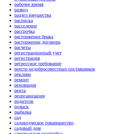
рабочее время
развод
раздел имущества
расписка
расселение
рассрочка
расторжение брака
расторжение договора
расчеты
регистрационный учет
регистрация
регрессное требование
реестр недобросовестных поставщиков
реклама
ремонт
реновация
рента
реорганизация
родители
розыск
рыбалка
сад
садоводческое товарищество
садовый дом
самовольная постройка