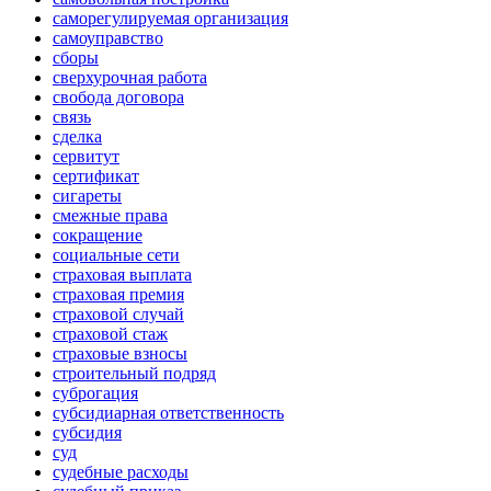
саморегулируемая организация
самоуправство
сборы
сверхурочная работа
свобода договора
связь
сделка
сервитут
сертификат
сигареты
смежные права
сокращение
социальные сети
страховая выплата
страховая премия
страховой случай
страховой стаж
страховые взносы
строительный подряд
суброгация
субсидиарная ответственность
субсидия
суд
судебные расходы