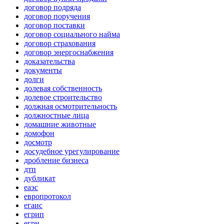
договор подряда
договор поручения
договор поставки
договор социального найма
договор страхования
договор энергоснабжения
доказательства
документы
долги
долевая собственность
долевое строительство
должная осмотрительность
должностные лица
домашние животные
домофон
досмотр
досудебное урегулирование
дробление бизнеса
дтп
дубликат
еаэс
европротокол
егаис
егрип
егрн