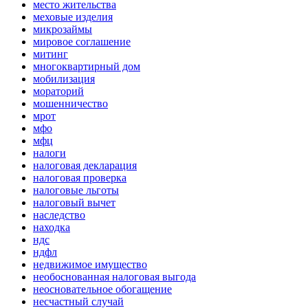
место жительства
меховые изделия
микрозаймы
мировое соглашение
митинг
многоквартирный дом
мобилизация
мораторий
мошенничество
мрот
мфо
мфц
налоги
налоговая декларация
налоговая проверка
налоговые льготы
налоговый вычет
наследство
находка
ндс
ндфл
недвижимое имущество
необоснованная налоговая выгода
неосновательное обогащение
несчастный случай