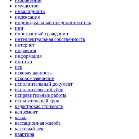
изобретение
имущество
инвалидность
индексация
индивидуальный предприниматель
инн
иностранный гражданин
интеллектуальная собственность
интернет
инфляция
информация
ипотека
иск
исковая давность
исковое заявление
исполнительный документ
исполнительский сбор
исправительные работы
испытательный срок
кадастровая стоимость
капремонт
каско
кассационная жалоба
кассовый чек
квартира