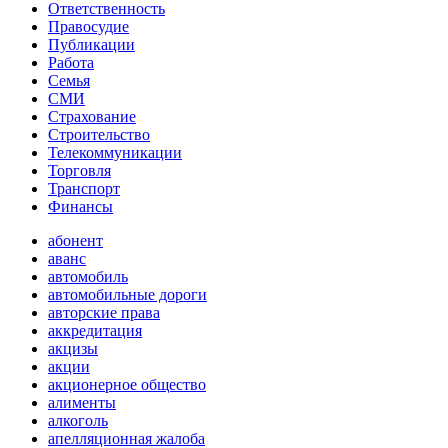
Ответственность
Правосудие
Публикации
Работа
Семья
СМИ
Страхование
Строительство
Телекоммуникации
Торговля
Транспорт
Финансы
абонент
аванс
автомобиль
автомобильные дороги
авторские права
аккредитация
акцизы
акции
акционерное общество
алименты
алкоголь
апелляционная жалоба