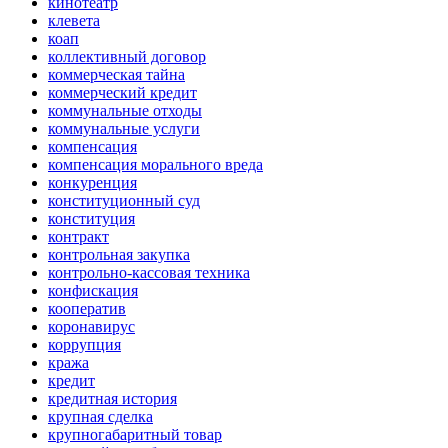
кинотеатр
клевета
коап
коллективный договор
коммерческая тайна
коммерческий кредит
коммунальные отходы
коммунальные услуги
компенсация
компенсация морального вреда
конкуренция
конституционный суд
конституция
контракт
контрольная закупка
контрольно-кассовая техника
конфискация
кооператив
коронавирус
коррупция
кража
кредит
кредитная история
крупная сделка
крупногабаритный товар