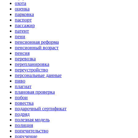
охота
оценка
парковка
паспорт
пассажир
патент
пени
пенсионная реформа
пенсионный возраст
пенсия
перевозка
перепланировка
переустройство
персональные данные
пиво
плагиат
плановая проверка
побои
повестка
подарочный сертификат
подряд
полезная модель
полиция
попечительство
поручение