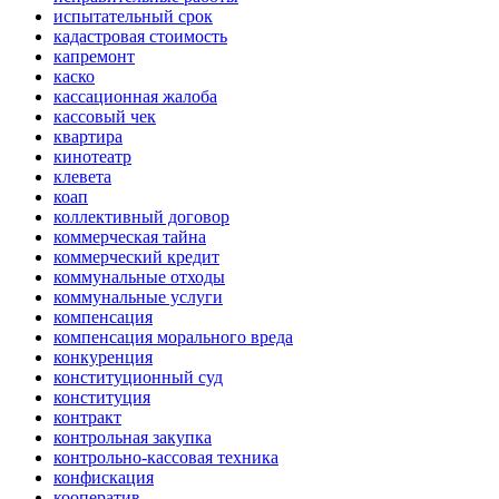
испытательный срок
кадастровая стоимость
капремонт
каско
кассационная жалоба
кассовый чек
квартира
кинотеатр
клевета
коап
коллективный договор
коммерческая тайна
коммерческий кредит
коммунальные отходы
коммунальные услуги
компенсация
компенсация морального вреда
конкуренция
конституционный суд
конституция
контракт
контрольная закупка
контрольно-кассовая техника
конфискация
кооператив