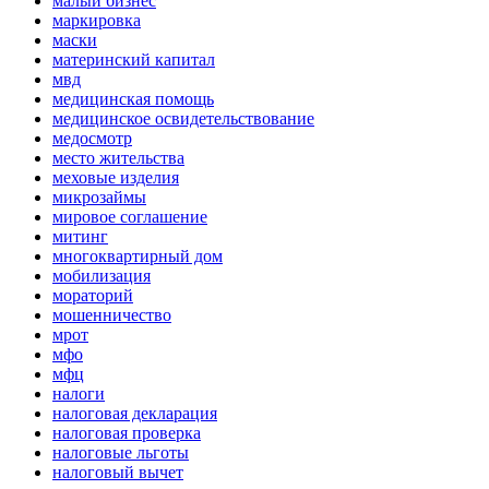
малый бизнес
маркировка
маски
материнский капитал
мвд
медицинская помощь
медицинское освидетельствование
медосмотр
место жительства
меховые изделия
микрозаймы
мировое соглашение
митинг
многоквартирный дом
мобилизация
мораторий
мошенничество
мрот
мфо
мфц
налоги
налоговая декларация
налоговая проверка
налоговые льготы
налоговый вычет