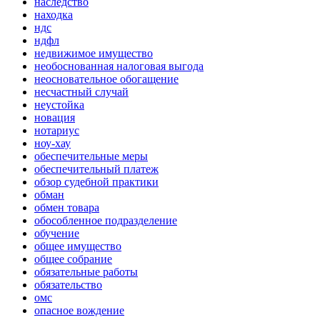
наследство
находка
ндс
ндфл
недвижимое имущество
необоснованная налоговая выгода
неосновательное обогащение
несчастный случай
неустойка
новация
нотариус
ноу-хау
обеспечительные меры
обеспечительный платеж
обзор судебной практики
обман
обмен товара
обособленное подразделение
обучение
общее имущество
общее собрание
обязательные работы
обязательство
омс
опасное вождение