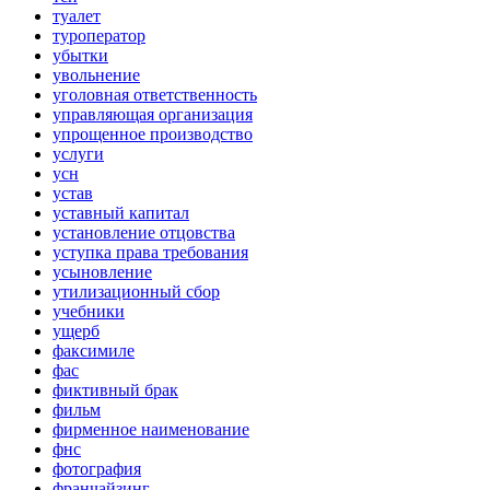
туалет
туроператор
убытки
увольнение
уголовная ответственность
управляющая организация
упрощенное производство
услуги
усн
устав
уставный капитал
установление отцовства
уступка права требования
усыновление
утилизационный сбор
учебники
ущерб
факсимиле
фас
фиктивный брак
фильм
фирменное наименование
фнс
фотография
франчайзинг