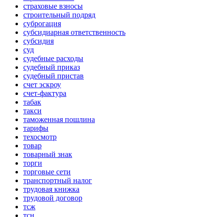
страховые взносы
строительный подряд
суброгация
субсидиарная ответственность
субсидия
суд
судебные расходы
судебный приказ
судебный пристав
счет эскроу
счет-фактура
табак
такси
таможенная пошлина
тарифы
техосмотр
товар
товарный знак
торги
торговые сети
транспортный налог
трудовая книжка
трудовой договор
тсж
тсн