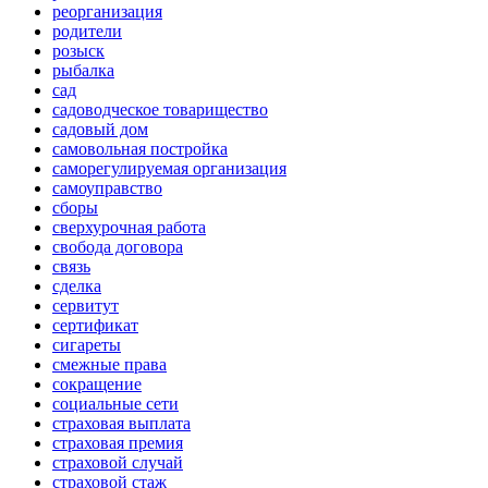
реорганизация
родители
розыск
рыбалка
сад
садоводческое товарищество
садовый дом
самовольная постройка
саморегулируемая организация
самоуправство
сборы
сверхурочная работа
свобода договора
связь
сделка
сервитут
сертификат
сигареты
смежные права
сокращение
социальные сети
страховая выплата
страховая премия
страховой случай
страховой стаж