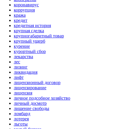
коронавирус
коррупция
кража
кредит
кредитная история
крупная сделка
крупногабаритный товар
крупный ущерб
курение
курортный сбор
лекарства
лес
лизинг
ликвидация
лифт
лицензионный договор
лицензирование
лицензия
личное подсобное хозяйство
личный досмотр
лишение свободы
ломбард
лотерея
льготы