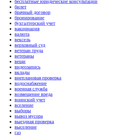
бесплатные юридические консультации
билет
брачный договор
бронирование
бухгалтерский учет
вакцинация
валюта
вексель
верховный суд
ветеран труда
ветераны
вещи
видеозапись
вклады
внеплановая проверка
водоснабжение
военная служба
возмещение вреда
воинский учет
вселение
выборы
вывоз мусора
выездная проверка
выселение
газ