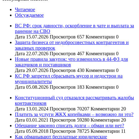
Читаемое
Обсуждаемое
ВС РФ: срок давности, оскорбление в чате и выплата за
ранение на СВО
Дата
15.07.2026
Просмотров
657
Комментарии
0
Защита бизнеса от недобросовестных контрагентов и
заказных проверок
Дата
22.07.2026
Просмотров
467
Комментарии
0
Новые правила закупок: что изменилось в 44-ФЗ для
заказчиков и поставщиков
Дата
29.07.2026
Просмотров
430
Комментарии
0
КС РФ запретил сбрасывать мусор и недострои на
муниципалитеты
Дата
05.08.2026
Просмотров
183
Комментарии
0
Конституционный суд отказался рассматривать жалобы
контрактников
Дата
13.01.2024
Просмотров
70207
Комментарии
20
Платить за услуги ЖКХ копейками – возможно ли это?
Дата
03.01.2021
Просмотров
59280
Комментарии
20
Обещание законно списать долги – обман или нет?
Дата
05.09.2018
Просмотров
78725
Комментарии
11
Как обманывают бесплатные юридические