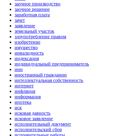
заочное производство
заочное решение
заработная плата
зачет
заявление
земельный участок
злоупотребление правом
изобретение
имущество
инвалидность
индексация
индивидуальный предприниматель
инн
иностранный гражданин
интеллектуальная собственность
интернет
инфляция
информация
ипотека
иск
исковая давность
исковое заявление
исполнительный документ
исполнительский сбор
исправительные работы