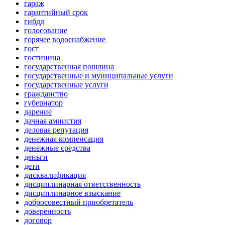
гараж
гарантийный срок
гибдд
голосование
горячее водоснабжение
гост
гостиница
государственная пошлина
государственные и муниципальные услуги
государственные услуги
гражданство
губернатор
дарение
дачная амнистия
деловая репутация
денежная компенсация
денежные средства
деньги
дети
дисквалификация
дисциплинарная ответственность
дисциплинарное взыскание
добросовестный приобретатель
доверенность
договор