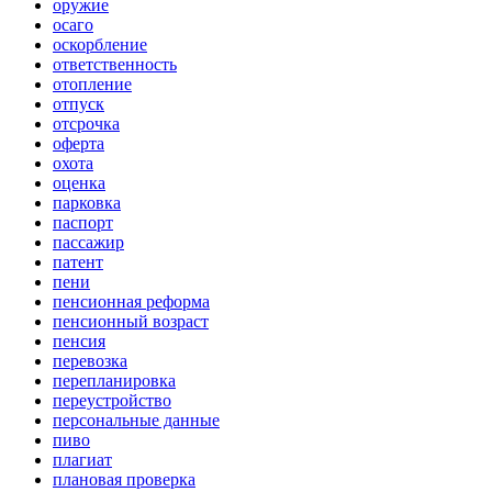
оружие
осаго
оскорбление
ответственность
отопление
отпуск
отсрочка
оферта
охота
оценка
парковка
паспорт
пассажир
патент
пени
пенсионная реформа
пенсионный возраст
пенсия
перевозка
перепланировка
переустройство
персональные данные
пиво
плагиат
плановая проверка