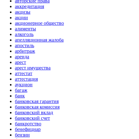
авторские права
аккредитация
акцизы
акции
акционерное общество
алименты
алкоголь
апелляционная жалоба
апостиль
арбитраж
аренда
арест
арест имущества
аттестат
аттестация
аукцион
багаж
банк
банковская гарантия
банковская комиссия
банковский вклад
банковский счет
банкротство
бенефициар
бензин