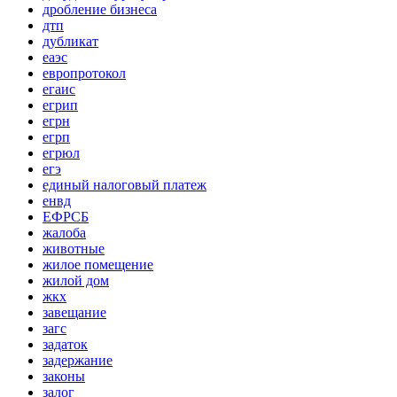
дробление бизнеса
дтп
дубликат
еаэс
европротокол
егаис
егрип
егрн
егрп
егрюл
егэ
единый налоговый платеж
енвд
ЕФРСБ
жалоба
животные
жилое помещение
жилой дом
жкх
завещание
загс
задаток
задержание
законы
залог