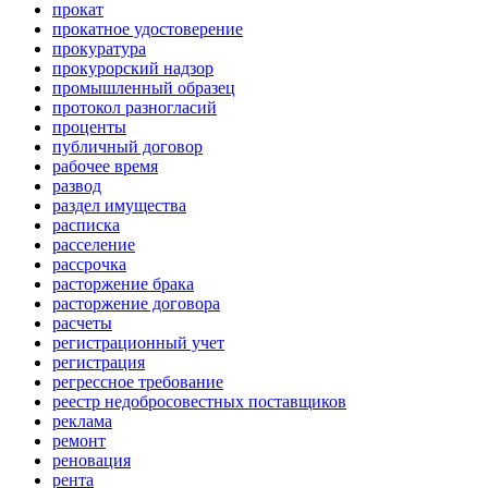
прокат
прокатное удостоверение
прокуратура
прокурорский надзор
промышленный образец
протокол разногласий
проценты
публичный договор
рабочее время
развод
раздел имущества
расписка
расселение
рассрочка
расторжение брака
расторжение договора
расчеты
регистрационный учет
регистрация
регрессное требование
реестр недобросовестных поставщиков
реклама
ремонт
реновация
рента