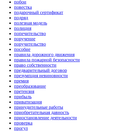
побои
повестка
подарочный сертификат
подряд
полезная модель
полиция
попечительство
поручение
поручительство
пособие
правила дорожного движения
правила пожарной безопасности
право собственности
предварительный договор
презумпция невиновности
премия
преобразование
претензия
прибыль
приватизация
принудительные работы
приобретательная давность
приостановление деятельности
проверка
прогул