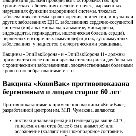
Вакцинация должна проводиться с осторожностью при
хронических заболеваниях печени и почек, выраженных
нарушениях функции эндокринной системы, тяжелых
заболеваниях системы кроветворения, эпилепсии, инсультах и
других заболеваниях ЦНС, заболеваниях сердечно-сосудистой
системы (инфаркт миокарда в анамнезе, миокардиты,
эндокардиты, перикардиты, ишемическая болезнь сердца),
первичных и вторичных иммунодефицитах, аутоиммунных
заболеваниях, у пациентов с аллергическими реакциями.
Вакцины «ЭпиВакКорона» и «ЭпиВакКорона-Н» должны
применяется после оценки врачом степени риска для больных
с хроническими заболеваниями, злокачественными болезнями
крови и новообразованиями и т. п.
Вакцина «КовиВак» противопоказана
беременным и лицам старше 60 лет
Противопоказаниями к применению вакцины «КовиВак»,
разработанной центром им. М.П. Чумакова, являются:
поствакцинальная реакция (температура выше 40 °С,
гиперемия или отек более 8 см в диаметре) или
осложнение (коллапс или шокоподобное состояние,