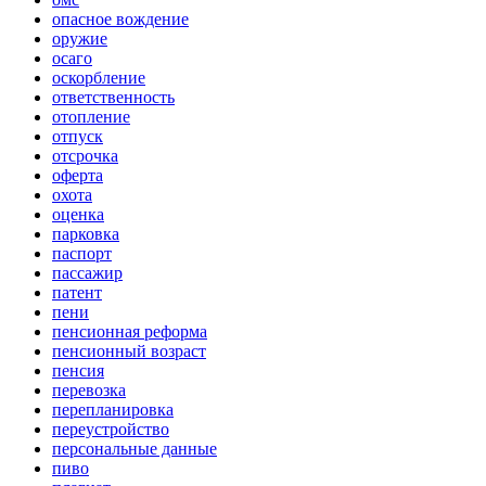
опасное вождение
оружие
осаго
оскорбление
ответственность
отопление
отпуск
отсрочка
оферта
охота
оценка
парковка
паспорт
пассажир
патент
пени
пенсионная реформа
пенсионный возраст
пенсия
перевозка
перепланировка
переустройство
персональные данные
пиво