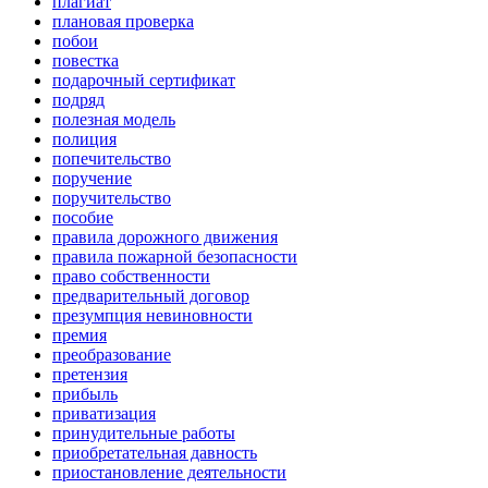
плагиат
плановая проверка
побои
повестка
подарочный сертификат
подряд
полезная модель
полиция
попечительство
поручение
поручительство
пособие
правила дорожного движения
правила пожарной безопасности
право собственности
предварительный договор
презумпция невиновности
премия
преобразование
претензия
прибыль
приватизация
принудительные работы
приобретательная давность
приостановление деятельности