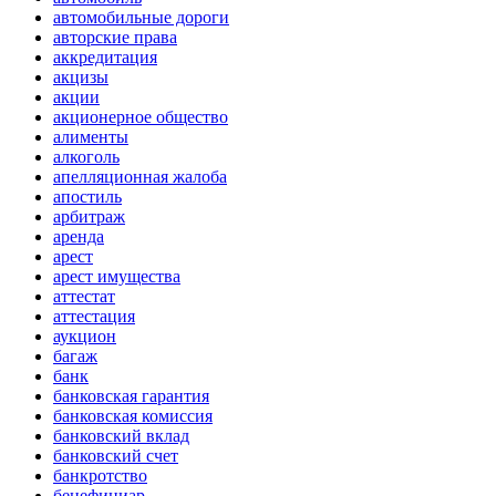
автомобильные дороги
авторские права
аккредитация
акцизы
акции
акционерное общество
алименты
алкоголь
апелляционная жалоба
апостиль
арбитраж
аренда
арест
арест имущества
аттестат
аттестация
аукцион
багаж
банк
банковская гарантия
банковская комиссия
банковский вклад
банковский счет
банкротство
бенефициар