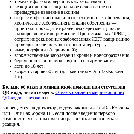
тяжелые формы аллергических заболеваний;
реакция или поствакцинальное осложнение на
предыдущее введение вакцины;
острые инфекционные и неинфекционные заболевания,
хронические заболевания в стадии обострения —
прививки проводят не ранее чем через месяц после
выздоровления или ремиссии. При нетяжелых ОРВИ,
острых инфекционных заболеваниях ЖКТ вакцинацию
проводят после нормализации температуры;
иммунодефицит (первичный);
злокачественные заболевания крови и новообразования;
беременность и период грудного вскармливания;
дети до 18 лет;
возраст старше 60 лет (для вакцины «ЭпиВакКорона-
Н»).
Больше об отказ в медицинской помощи при отсутствии
QR-кода, читайте здесь:
Отказ в оказании медпомощи без
QR-кодов – незаконен
Запрещается вводить вторую дозу вакцины «ЭпиВакКорона»
или «ЭпиВакКорона-Н», если после введения первого
компонента указанных вакцин развилась аллергическая
реакция.