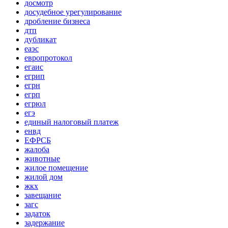
досмотр
досудебное урегулирование
дробление бизнеса
дтп
дубликат
еаэс
европротокол
егаис
егрип
егрн
егрп
егрюл
егэ
единый налоговый платеж
енвд
ЕФРСБ
жалоба
животные
жилое помещение
жилой дом
жкх
завещание
загс
задаток
задержание