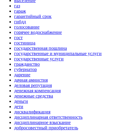
выселение
газ
гараж
гарантийный срок
гибдд
голосование
горячее водоснабжение
гост
гостиница
государственная пошлина
государственные и муниципальные услуги
государственные услуги
гражданство
губернатор
дарение
дачная амнистия
деловая репутация
денежная компенсация
денежные средства
деньги
дети
дисквалификация
дисциплинарная ответственность
дисциплинарное взыскание
добросовестный приобретатель