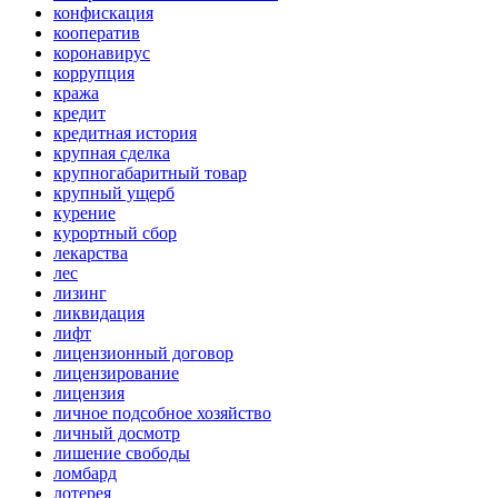
конфискация
кооператив
коронавирус
коррупция
кража
кредит
кредитная история
крупная сделка
крупногабаритный товар
крупный ущерб
курение
курортный сбор
лекарства
лес
лизинг
ликвидация
лифт
лицензионный договор
лицензирование
лицензия
личное подсобное хозяйство
личный досмотр
лишение свободы
ломбард
лотерея