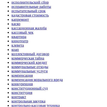
исполнительский сбор
исправительные работы
испытательный срок
кадастровая стоимость
капремонт
каско
кассационная жалоба
кассовый чек
квартира
кинотеатр
клевета
коап
коллективный договор
коммерческая тайна
коммерческий кредит
коммунальные отходы
коммунальные услуги
компенсация
компенсация морального вреда
конкуренция
конституционный суд
конституция
контракт
контрольная закупка
контрольно-кассовая техника