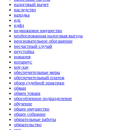
налоговый вычет
наследство
находка
ндс
ндфл
недвижимое имущество
необоснованная налоговая выгода
неосновательное обогащение
несчастный случай
неустойка
новация
нотариус
ноу-хау
обеспечительные меры
обеспечительный платеж
обзор судебной практики
обман
обмен товара
обособленное подразделение
обучение
общее имущество
общее собрание
обязательные работы
обязательство
омс