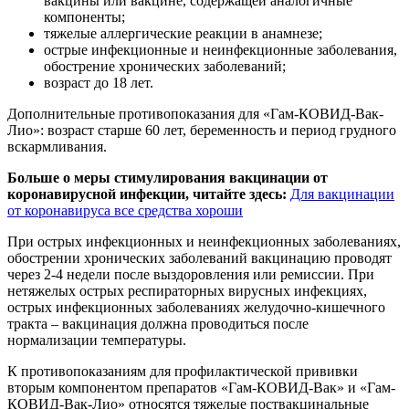
вакцины или вакцине, содержащей аналогичные
компоненты;
тяжелые аллергические реакции в анамнезе;
острые инфекционные и неинфекционные заболевания,
обострение хронических заболеваний;
возраст до 18 лет.
Дополнительные противопоказания для «Гам-КОВИД-Вак-
Лио»: возраст старше 60 лет, беременность и период грудного
вскармливания.
Больше о меры стимулирования вакцинации от
коронавирусной инфекции, читайте здесь:
Для вакцинации
от коронавируса все средства хороши
При острых инфекционных и неинфекционных заболеваниях,
обострении хронических заболеваний вакцинацию проводят
через 2-4 недели после выздоровления или ремиссии. При
нетяжелых острых респираторных вирусных инфекциях,
острых инфекционных заболеваниях желудочно-кишечного
тракта – вакцинация должна проводиться после
нормализации температуры.
К противопоказаниям для профилактической прививки
вторым компонентом препаратов «Гам-КОВИД-Вак» и «Гам-
КОВИД-Вак-Лио» относятся тяжелые поствакцинальные