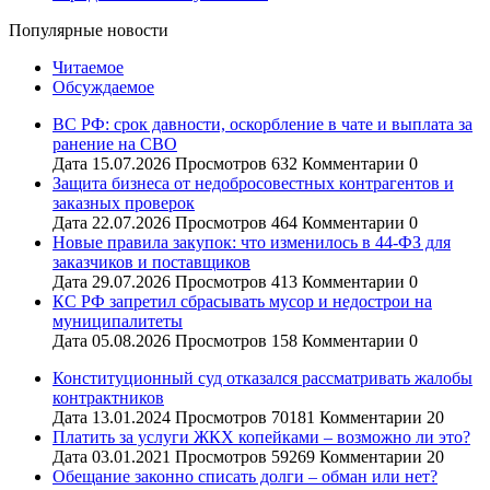
Популярные новости
Читаемое
Обсуждаемое
ВС РФ: срок давности, оскорбление в чате и выплата за
ранение на СВО
Дата
15.07.2026
Просмотров
632
Комментарии
0
Защита бизнеса от недобросовестных контрагентов и
заказных проверок
Дата
22.07.2026
Просмотров
464
Комментарии
0
Новые правила закупок: что изменилось в 44-ФЗ для
заказчиков и поставщиков
Дата
29.07.2026
Просмотров
413
Комментарии
0
КС РФ запретил сбрасывать мусор и недострои на
муниципалитеты
Дата
05.08.2026
Просмотров
158
Комментарии
0
Конституционный суд отказался рассматривать жалобы
контрактников
Дата
13.01.2024
Просмотров
70181
Комментарии
20
Платить за услуги ЖКХ копейками – возможно ли это?
Дата
03.01.2021
Просмотров
59269
Комментарии
20
Обещание законно списать долги – обман или нет?