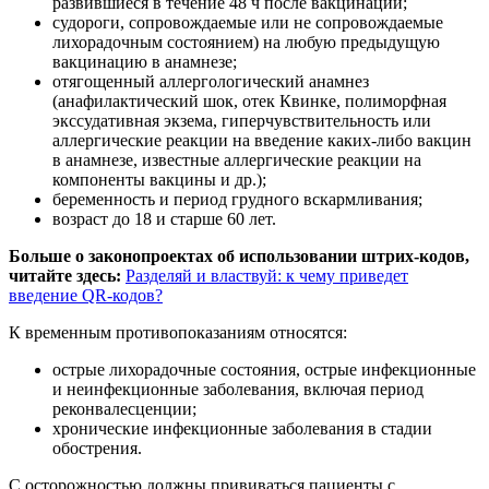
развившиеся в течение 48 ч после вакцинации;
судороги, сопровождаемые или не сопровождаемые
лихорадочным состоянием) на любую предыдущую
вакцинацию в анамнезе;
отягощенный аллергологический анамнез
(анафилактический шок, отек Квинке, полиморфная
экссудативная экзема, гиперчувствительность или
аллергические реакции на введение каких-либо вакцин
в анамнезе, известные аллергические реакции на
компоненты вакцины и др.);
беременность и период грудного вскармливания;
возраст до 18 и старше 60 лет.
Больше о законопроектах об использовании штрих-кодов,
читайте здесь:
Разделяй и властвуй: к чему приведет
введение QR-кодов?
К временным противопоказаниям относятся:
острые лихорадочные состояния, острые инфекционные
и неинфекционные заболевания, включая период
реконвалесценции;
хронические инфекционные заболевания в стадии
обострения.
С осторожностью должны прививаться пациенты с