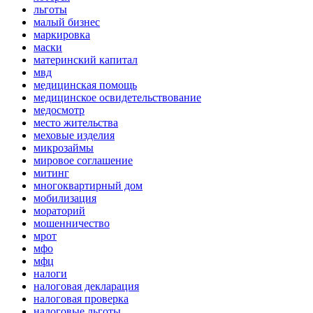
льготы
малый бизнес
маркировка
маски
материнский капитал
мвд
медицинская помощь
медицинское освидетельствование
медосмотр
место жительства
меховые изделия
микрозаймы
мировое соглашение
митинг
многоквартирный дом
мобилизация
мораторий
мошенничество
мрот
мфо
мфц
налоги
налоговая декларация
налоговая проверка
налоговые льготы