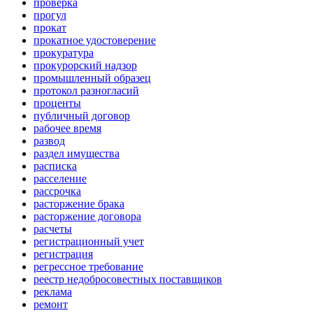
проверка
прогул
прокат
прокатное удостоверение
прокуратура
прокурорский надзор
промышленный образец
протокол разногласий
проценты
публичный договор
рабочее время
развод
раздел имущества
расписка
расселение
рассрочка
расторжение брака
расторжение договора
расчеты
регистрационный учет
регистрация
регрессное требование
реестр недобросовестных поставщиков
реклама
ремонт