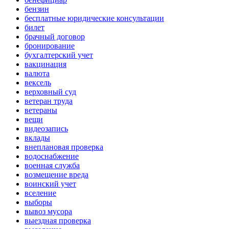
бензин
бесплатные юридические консультации
билет
брачный договор
бронирование
бухгалтерский учет
вакцинация
валюта
вексель
верховный суд
ветеран труда
ветераны
вещи
видеозапись
вклады
внеплановая проверка
водоснабжение
военная служба
возмещение вреда
воинский учет
вселение
выборы
вывоз мусора
выездная проверка