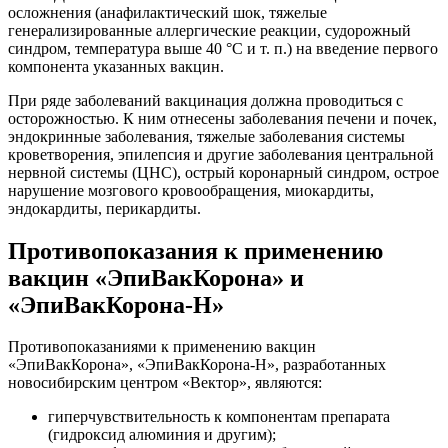
осложнения (анафилактический шок, тяжелые
генерализированные аллергические реакции, судорожный
синдром, температура выше 40 °C и т. п.) на введение первого
компонента указанных вакцин.
При ряде заболеваний вакцинация должна проводиться с
осторожностью. К ним отнесены заболевания печени и почек,
эндокринные заболевания, тяжелые заболевания системы
кроветворения, эпилепсия и другие заболевания центральной
нервной системы (ЦНС), острый коронарный синдром, острое
нарушение мозгового кровообращения, миокардиты,
эндокардиты, перикардиты.
Противопоказания к применению
вакцин «ЭпиВакКорона» и
«ЭпиВакКорона-Н»
Противопоказаниями к применению вакцин
«ЭпиВакКорона», «ЭпиВакКорона-Н», разработанных
новосибирским центром «Вектор», являются:
гиперчувствительность к компонентам препарата
(гидроксид алюминия и другим);